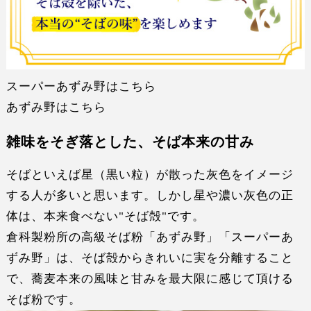
スーパーあずみ野はこちら
あずみ野はこちら
雑味をそぎ落とした、そば本来の甘み
そばといえば星（黒い粒）が散った灰色をイメージ
する人が多いと思います。しかし星や濃い灰色の正
体は、
本来食べない"そば殻"
です。
倉科製粉所の高級そば粉「あずみ野」「スーパーあ
ずみ野」は、
そば殻からきれいに実を分離
すること
で、蕎麦本来の
風味
と
甘み
を最大限に感じて頂ける
そば粉です。