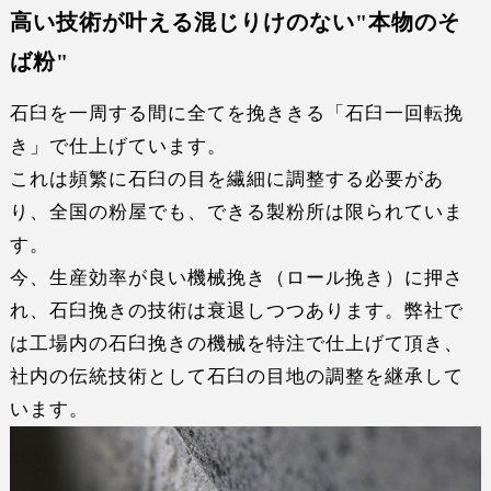
高い技術が叶える混じりけのない"本物のそ
ば粉"
石臼を一周する間に全てを挽ききる「
石臼一回転挽
き
」で仕上げています。
これは頻繁に
石臼の目を繊細に調整する
必要があ
り、全国の粉屋でも、できる製粉所は限られていま
す。
今、生産効率が良い機械挽き（ロール挽き）に押さ
れ、石臼挽きの技術は
衰退しつつ
あります。弊社で
は工場内の石臼挽きの機械を特注で仕上げて頂き、
社内の伝統技術として石臼の目地の調整
を継承して
います。