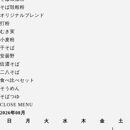
そば殻粗粉
オリジナルブレンド
打粉
むき実
小麦粉
干そば
安曇野
信濃そば
二八そば
食べ比べセット
そうめん
そばつゆ
CLOSE MENU
2026年08月
日
月
火
水
木
金
土
1