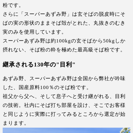
粉です。
さらに「スーパーあずみ野」は
玄そばの脱皮時にそ
ばの実の形状のまま
そば殻がとれた、
丸抜きのむき
実
のみを使用しています。
スーパーあずみ野は約100kgの玄そばから50kgしか
摂れない、
そば粉の粋を極めた最高級そば粉
です。
継承される130年の"目利"
あずみ野、スーパーあずみ野は全国から弊社が吟味
した、
国産原料100％
のそば粉です。
祖父から父へ、そして息子へと受け継がれる、
目利
の技術
。社内にそば打ち部屋を設け、そこでお客様
と同じように実際に
打ってみる
ところから選定が始
まります。