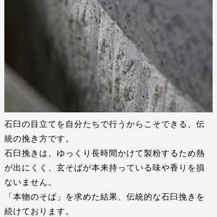
石臼の目立てを自分たちで行うからこそできる、伝
統の挽き方です。
石臼挽きは、ゆっくり長時間かけて製粉するため
熱
が出にくく
、玄そばが
本来持っている味や香り
を損
ないません。
「本物のそば」を求めた結果、
伝統的な石臼挽き
を
続けております。