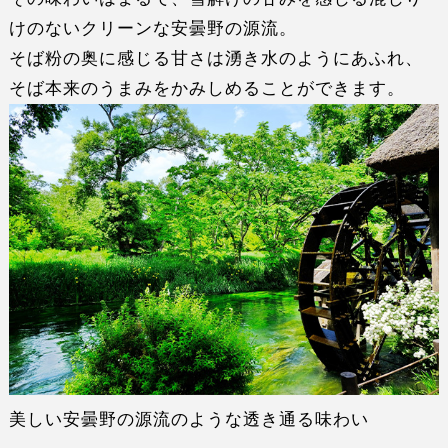
けのないクリーンな
安曇野の源流
。
そば粉の奥に感じる甘さは
湧き水のよう
にあふれ、
そば本来のうまみ
をかみしめることができます。
美しい安曇野の源流のような透き通る味わい