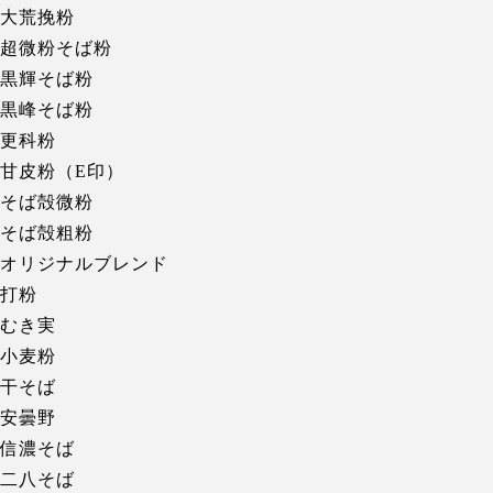
大荒挽粉
超微粉そば粉
黒輝そば粉
黒峰そば粉
更科粉
甘皮粉（E印）
そば殻微粉
そば殻粗粉
オリジナルブレンド
打粉
むき実
小麦粉
干そば
安曇野
信濃そば
二八そば