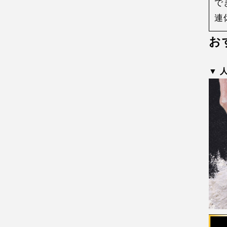
で
連
お
▼ 