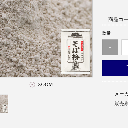
商品コ
数量
-
ZOOM
メー
販売