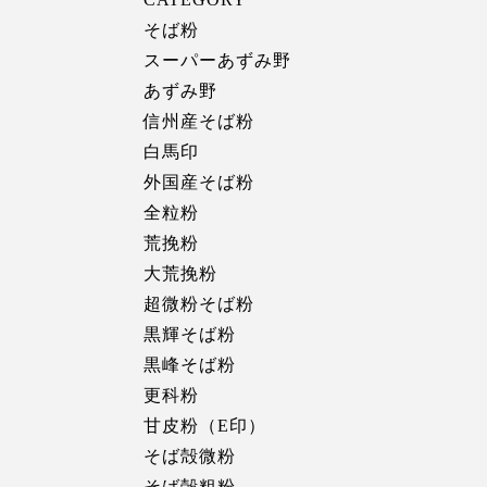
そば粉
スーパーあずみ野
あずみ野
信州産そば粉
白馬印
外国産そば粉
全粒粉
荒挽粉
大荒挽粉
超微粉そば粉
黒輝そば粉
黒峰そば粉
更科粉
甘皮粉（E印）
そば殻微粉
そば殻粗粉