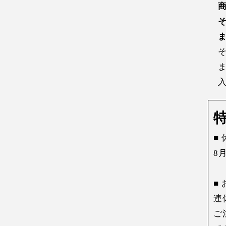
■
8
■
連
ご