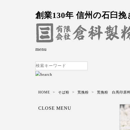
創業130年 信州の石臼
menu
HOME
そば粉
荒挽粉
荒挽粉 白馬印原料
CLOSE MENU