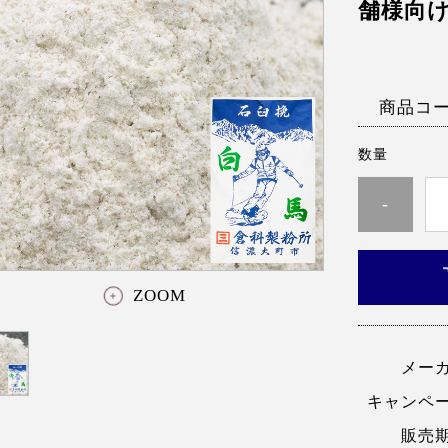
舗様向
商品コ
数量
-
ZOOM
メー
キャンペ
販売