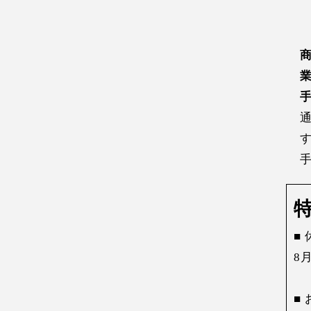
■
8
■