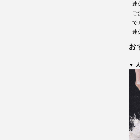
連
ご
で
連
お
▼ 