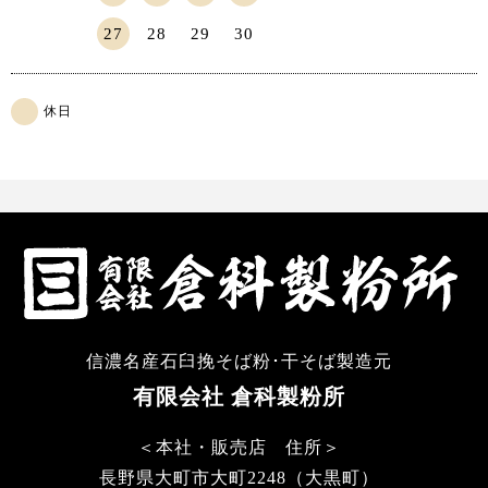
27
28
29
30
休日
信濃名産石臼挽そば粉･干そば製造元
有限会社 倉科製粉所
＜本社・販売店 住所＞
長野県大町市大町2248（大黒町）