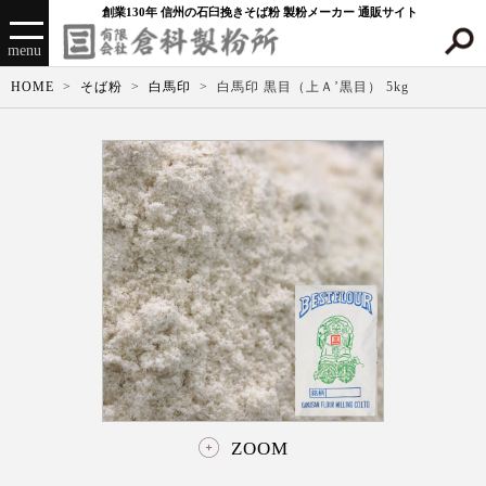
創業130年 信州の石臼挽きそば粉 製粉メーカー 通販サイト
menu
HOME
そば粉
白馬印
白馬印 黒目（上Ａ’黒目） 5kg
ZOOM